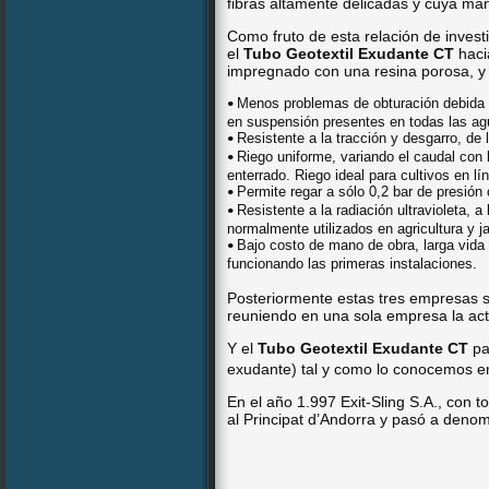
fibras altamente delicadas y cuya man
Como fruto de esta relación de investi
el
Tubo Geotextil Exudante CT
haci
impregnado con una resina porosa, y q
Menos problemas de obturación debida a
•
en suspensión presentes en todas las ag
Resistente a la tracción y desgarro, de 
•
Riego uniforme, variando el caudal con 
•
enterrado. Riego ideal para cultivos en l
Permite regar a sólo 0,2 bar de presión 
•
Resistente a la radiación ultravioleta, 
•
normalmente utilizados en agricultura y ja
Bajo costo de mano de obra, larga vida 
•
funcionando las primeras instalaciones.
Posteriormente estas tres empresas s
reuniendo en una sola empresa la act
Y el
Tubo Geotextil Exudante CT
pa
exudante) tal y como lo conocemos en
En el año 1.997 Exit-Sling S.A., con 
al Principat d’Andorra y pasó a deno