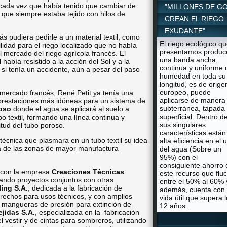
 cada vez que había tenido que cambiar de
"MILLONES DE G
, que siempre estaba tejido con hilos de
CREAN EL RIEGO
EXUDANTE"
 pudiera pedirle a un material textil, como
El riego ecológico q
tilidad para el riego localizado que no había
presentamos produc
l mercado del riego agrícola francés. El
una banda ancha,
había resistido a la acción del Sol y a la
continua y uniforme 
 si tenía un accidente, aún a pesar del paso
humedad en toda su
longitud, es de orige
europeo, puede
mercado francés, René Petit ya tenía una
aplicarse de manera
y prestaciones más idóneas para un sistema de
subterránea, tapada
roso
donde el agua se aplicará al suelo a
superficial. Dentro d
bo textil, formando una línea continua y
sus singulares
tud del tubo poroso.
características están
técnica que plasmara en un tubo textil su idea
alta eficiencia en el 
una de las zonas de mayor manufactura
del agua (Sobre un
95%) con el
consiguiente ahorro 
ó con la empresa
Creaciones Técnicas
este recurso que flu
lando proyectos conjuntos con otras
entre el 50% al 60% 
ling S.A.
, dedicada a la fabricación de
además, cuenta con
strechos para usos técnicos, y con amplios
vida útil que supera 
e mangueras de presión para extinción de
12 años.
ejidas S.A.
, especializada en la
fabricación
l vestir y de cintas para sombreros, utilizando