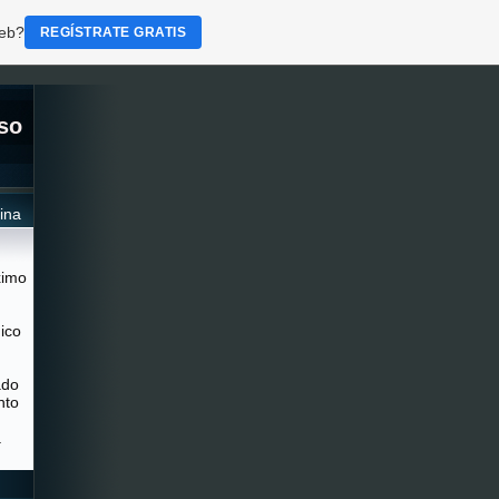
web?
REGÍSTRATE GRATIS
so
ina
ximo
ico
ado
nto
a