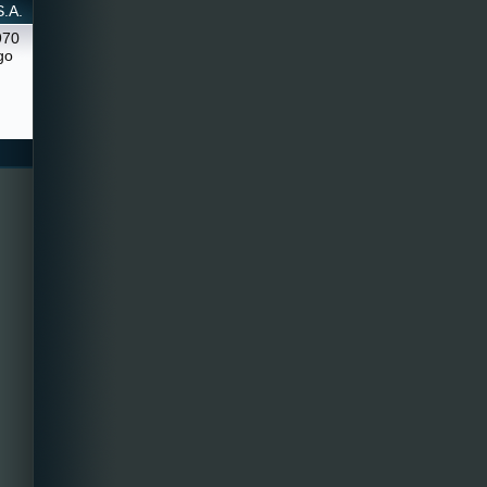
.A.
970
go