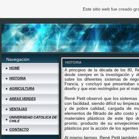
Este sitio web fue creado g
Navegación
HISTORIA
HOME
A principios de la década de los 80, Re
desde siempre en la investigación y de
HISTORIA
sobre los diferentes sistemas de rieg
Francia, y concluyó que presentaban s
diseño y que eran restringidos por el mat
AGRICULTURA
René Petit observó que los sistemas 
AREAS VERDES
con facilidad, siendo difícil su limpie
y de pobre calidad, cargada de ma
VENTAJAS
elementos de filtrado de alto costo y 
UNIVERSIDAD CATOLICA DE
materiales plásticos de este tipo 
CHILE
pronto, producto de su envejecimie
plásticos por la acción de los agente
CONTACTO
Al mismo tiempo, René Petit también 