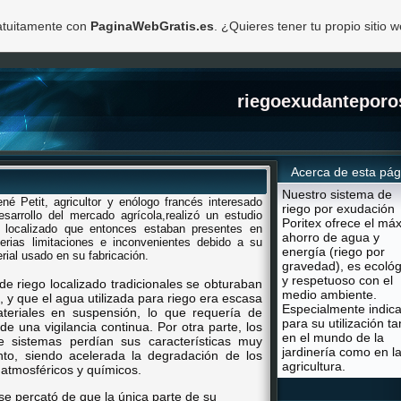
ratuitamente con
PaginaWebGratis.es
. ¿Quieres tener tu propio sitio 
riegoexudanteporo
Acerca de esta pág
Nuestro sistema de
né Petit, agricultor y enólogo francés interesado
riego por exudación
sarrollo del mercado agrícola,
realizó un estudio
Poritex ofrece el má
o localizado que entonces estaban presentes en
ahorro de agua y
erias limitaciones e inconvenientes debido a su
energía (riego por
erial usado en su fabricación.
gravedad), es ecológ
y respetuoso con el
de riego localizado tradicionales se obturaban
medio ambiente.
za, y que el agua utilizada para riego era escasa
Especialmente indic
teriales en suspensión, lo que requería de
para su utilización ta
de una vigilancia continua. Por otra parte, los
en el mundo de la
de sistemas perdían sus características muy
jardinería como en l
nto, siendo acelerada la degradación de los
agricultura.
s atmosféricos y químicos.
se percató de que la única parte de su