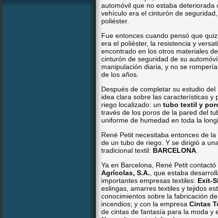
automóvil que no estaba deteriorada
vehículo era el cinturón de seguridad
poliéster.
Fue entonces cuando pensó que quizás
era el poliéster, la resistencia y versa
encontrado en los otros materiales de
cinturón de seguridad de su automóvil 
manipulación diaria, y no se rompería
de los años.
Después de completar su estudio del 
idea clara sobre las características 
riego localizado: un
tubo textil y po
través de los poros de la pared del tu
uniforme de humedad en toda la longi
René Petit necesitaba entonces de la 
de un tubo de riego. Y se dirigió a 
tradicional textil:
BARCELONA
.
Ya en Barcelona, René Petit contact
Agrícolas, S.A.
, que estaba desarrol
importantes empresas textiles:
Exit-S
eslingas, amarres textiles y tejidos e
conocimientos sobre la fabricación d
incendios; y con la empresa
Cintas T
de cintas de fantasía para la moda y e