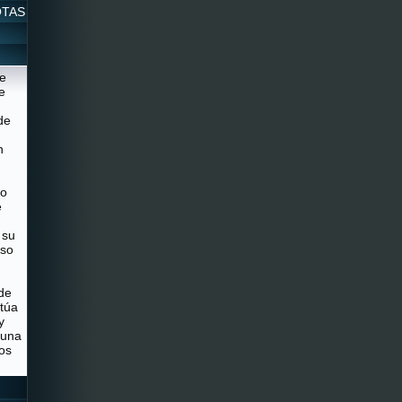
OTAS
ue
e
de
n
 o
e
 su
uso
de
ctúa
y
 una
los