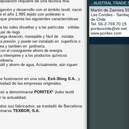
ipulación requiere de una técnica fina.
AUSTRAL TRADE S
gación y desarrollo con el ámbito textil, nació
Martín de Zamora 5
a el año 1.985 tejido con poliéster e
Las Condes - Santia
ue presenta las siguientes características:
de Chile
Tel. 56-2-769 70 19
 las sales disueltas y a las partículas
sólidas
poritexchile@vtr.net
uas de riego.
www.poritex.com
larga duración, manejable y fácil de
instalar.
la presión, y puede ser instalado en
superficie o
ínea y también en
jardinería.
con el consiguiente ahorro de energía.
a la intemperie y a los productos químicos
rdinería.
útil y ahorro de agua. Actualmente, aún siguen
e fusionaron en una sola,
Exit-Sling S.A.
, y
ividad de las empresas originales.
só a denominarse
PORITEX
(tubo textil
®
 la actualidad.
todos sus fabricados, se trasladó de Barcelona
minarse
TEXBOR, S.A.