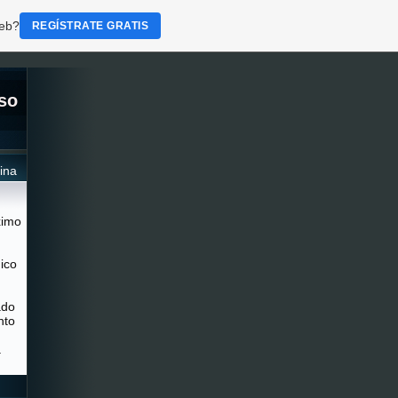
web?
REGÍSTRATE GRATIS
so
ina
ximo
ico
ado
nto
a