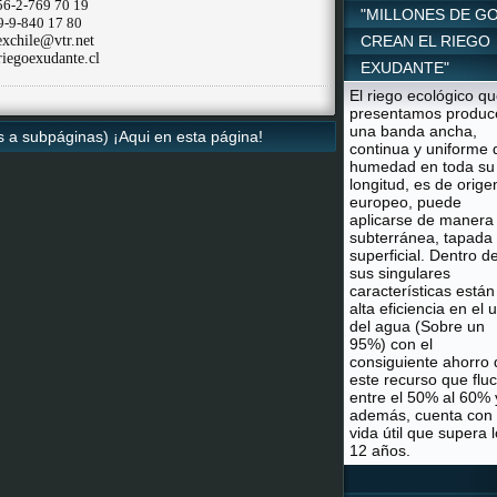
 56-2-769 70 19
"MILLONES DE G
9-9-840 17 80
exchile@vtr.net
CREAN EL RIEGO
iegoexudante.cl
EXUDANTE"
El riego ecológico q
presentamos produc
una banda ancha,
cs a subpáginas) ¡Aqui en esta página!
continua y uniforme 
humedad en toda su
longitud, es de orige
europeo, puede
aplicarse de manera
subterránea, tapada
superficial. Dentro d
sus singulares
características están
alta eficiencia en el 
del agua (Sobre un
95%) con el
consiguiente ahorro 
este recurso que flu
entre el 50% al 60% 
además, cuenta con
vida útil que supera 
12 años.