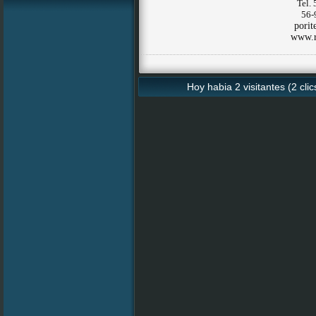
Tel.
56-
porit
www.r
Hoy habia 2 visitantes (2 cli