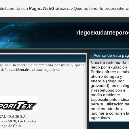
ratuitamente con
PaginaWebGratis.es
. ¿Quieres tener tu propio sitio 
riegoexudanteporo
Acerca de esta pág
Nuestro sistema de
ga sólo la superficie determinada por usted, y queda
riego por exudación
años accidentales, al estar bajo tierra.
Poritex ofrece el má
ahorro de agua y
energía (riego por
gravedad), es ecológ
y respetuoso con el
medio ambiente.
Especialmente indic
para su utilización ta
en el mundo de la
jardinería como en l
AL TRADE S.A.
agricultura.
mora 5970, Las Condes
tiago de Chile