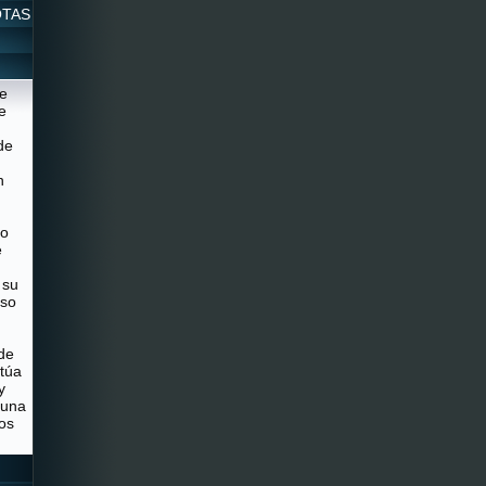
OTAS
ue
e
de
n
 o
e
 su
uso
de
ctúa
y
 una
los