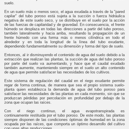
suelo.
En un suelo más o menos seco, el agua exudada a través de la "pared
capilar" del tubo poroso está sujeta a la succión o fuerza hidráulica
negativa de este suelo seco, y se distribuye en el suelo por la acción
de las fuerzas de capilaridad y de gravedad. En consecuencia, el frente
húmedo se desplaza en todas las direcciones a partir del tubo poroso,
también lateralmente y hacia arriba, resultando la propagación de un
frente húmedo con una forma más o menos cilíndrica en todo el
alrededor y en toda la longitud de la línea del tubo exudante,
dependiendo fundamentalmente su dimensión y forma del tipo de suelo.
Entonces, al ir disminuyendo el contenido de agua del suelo debido a la
extracción que realizan las plantas, la succión de agua del tubo poroso
por parte del suelo va aumentando, y hace que el caudal exudado
también aumente, manteniendo siempre en el suelo un alto contenido
de agua que permite satisfacer las necesidades de los cultivos.
Este sistema de regulación del caudal en el riego exudante permite
regar de forma continua, de manera que sea el propio sistema suelo-
planta quien establezca la demanda de agua del tubo poroso para
satisfacer las necesidades de las plantas en cada momento, sin que se
produzcan pérdidas por percolación en profundidad por debajo de la
zona que ocupan las raíces.
Con el riego continuo, el agua evapotranspirada es
continuamente restituida por el tubo poroso. De este modo, las plantas
siempre disponen de las condiciones óptimas de humedad en la zona
ocupada por las raíces, que comporta un óptimo desarrollo del cultivo
con unas altas producciones.